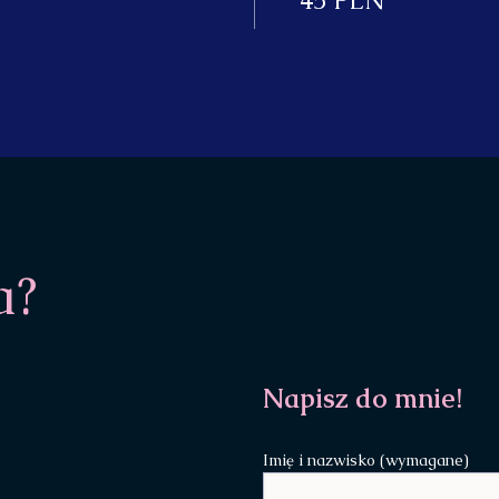
45 PLN
a?
Napisz do mnie!
Imię i nazwisko (wymagane)