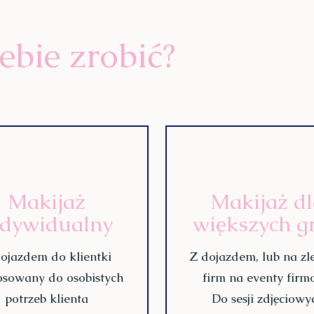
bie zrobić?
Makijaż
Makijaż d
ndywidualny
większych g
ojazdem do klientki
Z dojazdem, lub na zl
osowany do osobistych
firm na eventy fir
potrzeb klienta
Do sesji zdjęciowy