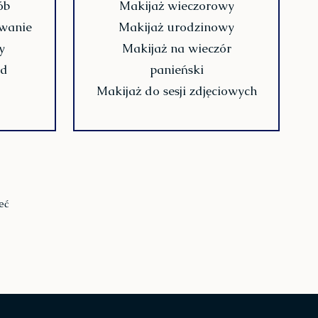
ób
Makijaż wieczorowy
wanie
Makijaż urodzinowy
y
Makijaż na wieczór
od
panieński
Makijaż do sesji zdjęciowych
eć