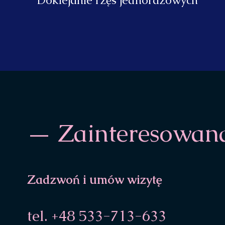
Doklejanie rzęs jednorazowych
— Zainteresowan
Zadzwoń i umów wizytę
tel. +48 533-713-633