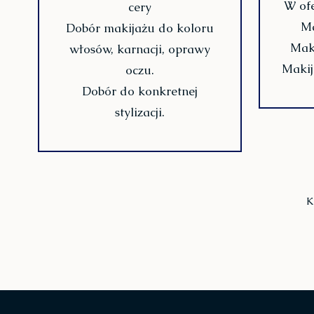
W ofe
cery
Ma
Dobór makijażu do koloru
Maki
włosów, karnacji, oprawy
Makij
oczu.
Dobór do konkretnej
stylizacji.
K