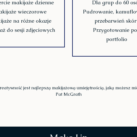
rcie makijaże dzienne
Dla grup do 60 os
kijaże wieczorowe
Pudrowanie, kamuflo
jaże na różne okazje
przebarwień skór
aż do sesji zdjęciowych
Przygotowanie p
portfolio
reatywność jest najlepszą makijażową umiejętnością, jaką możesz mi
Pat McGrath