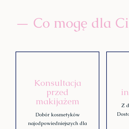
— Co mogę dla Cie
Konsultacja
przed
i
makijażem
Z d
Dost
Dobór kosmetyków
najodpowiedniejszych dla