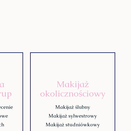
la
Makijaż
rup
okolicznościowy
ecenie
Makijaż ślubny
mowe
Makijaż sylwestrowy
ch
Makijaż studniówkowy